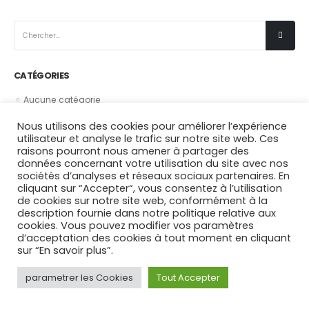
SUIVEZ-NOUS
CATÉGORIES
Aucune catégorie
Nous utilisons des cookies pour améliorer l’expérience
utilisateur et analyse le trafic sur notre site web. Ces
A NOTRE SUJET
raisons pourront nous amener à partager des
données concernant votre utilisation du site avec nos
Organisation Apolitique et Indépendante au soutien de
sociétés d’analyses et réseaux sociaux partenaires. En
l’ensemble des Ukrainiens fuyant ou tentant de tenir bon face
cliquant sur “Accepter“, vous consentez à l’utilisation
© copyright 2023. All Rights Reserved.
à la guerre dans la Région.
de cookies sur notre site web, conformément à la
description fournie dans notre politique relative aux
Sitemap
Mentions légales
Contacter l’association
cookies. Vous pouvez modifier vos paramètres
d’acceptation des cookies à tout moment en cliquant
Faire un Don
Adhérer
sur “En savoir plus”.
parametrer les Cookies
Tout Accepter