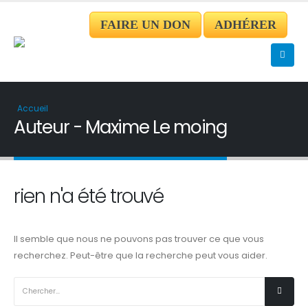
FAIRE UN DON
ADHÉRER
Accueil
Auteur - Maxime Le moing
Solidarité Ukraine Lyon - Reconnue d'Intérêt Général
par le Ministère des Finances Publiques
ABONNEZ VOUS À NOTRE NEWSLETTER
rien n'a été trouvé
[contact-form-7 id= »742″ title= »Newsletter »]
Il semble que nous ne pouvons pas trouver ce que vous
CONTACTER SOLIDARITÉ UKRAINE LYON
recherchez. Peut-être que la recherche peut vous aider.
Adresse:
11 Place Antonin Poncet 69002 Lyon
Email:
contact@solidarite-ukrainelyon.org