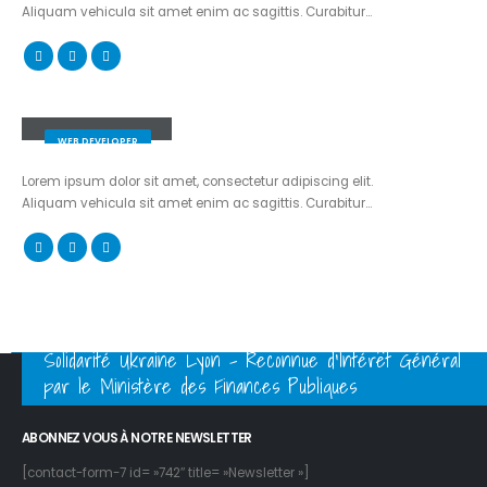
Aliquam vehicula sit amet enim ac sagittis. Curabitur…
Will Doe
WEB DEVELOPER
Lorem ipsum dolor sit amet, consectetur adipiscing elit.
Aliquam vehicula sit amet enim ac sagittis. Curabitur…
Solidarité Ukraine Lyon - Reconnue d'Intérêt Général
par le Ministère des Finances Publiques
ABONNEZ VOUS À NOTRE NEWSLETTER
[contact-form-7 id= »742″ title= »Newsletter »]