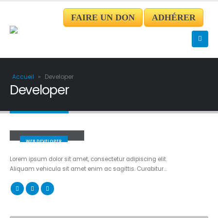
FAIRE UN DON
ADHÉRER
Accueil
»
Developer
Developer
Rick Edward Doe
WEB DEVELOPER
Lorem ipsum dolor sit amet, consectetur adipiscing elit.
Aliquam vehicula sit amet enim ac sagittis. Curabitur…