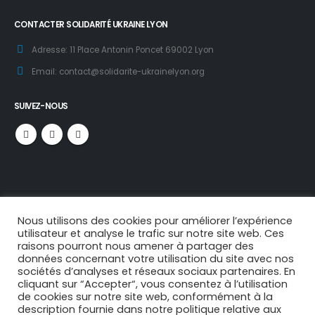
CONTACTER SOLIDARITÉ UKRAINE LYON
Adresse:
11 Place Antonin Poncet 69002 Lyon
Email:
contact@solidarite-ukrainelyon.org
SUIVEZ-NOUS
Nous utilisons des cookies pour améliorer l’expérience
utilisateur et analyse le trafic sur notre site web. Ces
raisons pourront nous amener à partager des
données concernant votre utilisation du site avec nos
sociétés d’analyses et réseaux sociaux partenaires. En
cliquant sur “Accepter“, vous consentez à l’utilisation
© copyright 2023. All Rights Reserved.
de cookies sur notre site web, conformément à la
description fournie dans notre politique relative aux